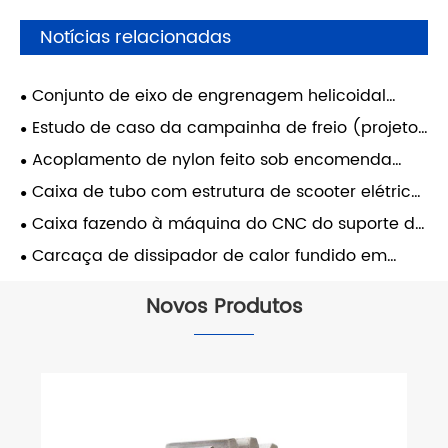
Notícias relacionadas
Conjunto de eixo de engrenagem helicoidal
personalizado para sistemas de transmissão
Estudo de caso da campainha de freio (projeto
industriais
no Reino Unido)
Acoplamento de nylon feito sob encomenda
para equipamentos de embalagem - Itália
Caixa de tubo com estrutura de scooter elétrica:
como melhoramos a resistência estrutural usando
Caixa fazendo à máquina do CNC do suporte de
um processo integrado de fundição e forjamento
aço inoxidável da precisão - sistema da turbina
Carcaça de dissipador de calor fundido em
de gás
alumínio
Novos Produtos