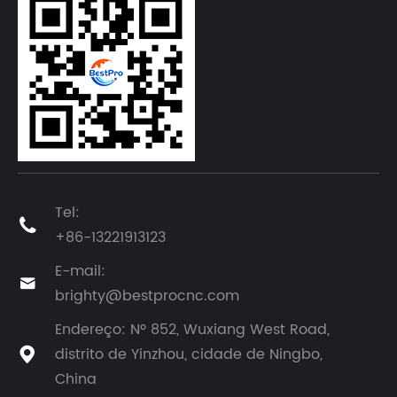
Tel:

+86-13221913123
E-mail:

brighty@bestprocnc.com
Endereço: Nº 852, Wuxiang West Road,
distrito de Yinzhou, cidade de Ningbo,

China