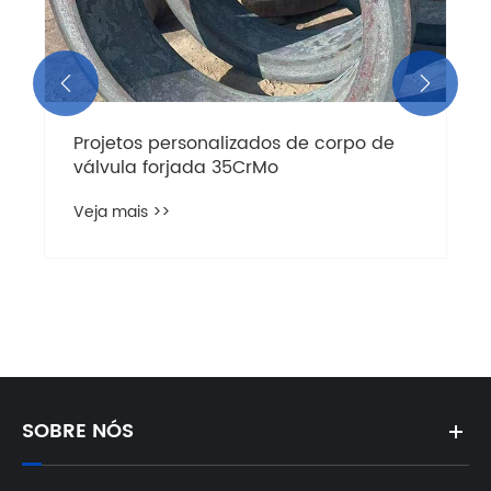


Componente de alta precisão em
titânio
Veja mais >>
SOBRE NÓS