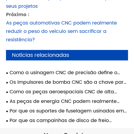
seus projetos
Próximo :
As peças automotivas CNC podem realmente
reduzir o peso do veículo sem sacrificar a
resistência?
Notícias relacionadas
Como a usinagem CNC de precisão define o
futuro das peças automotivas?
Os impulsores de bomba CNC são a chave para
sistemas de manuseio de fluidos de alta
Como as peças aeroespaciais CNC de alta
eficiência na indústria moderna
precisão podem aumentar a segurança e a
As peças de energia CNC podem realmente
eficiência na fabricação industrial aeroespacial?
prolongar a vida útil da turbina eólica em 5 anos?
Por que os suportes de fuselagem usinados em
CNC são essenciais para a engenharia
Por que as campainhas de disco de freio
aeroespacial moderna
personalizadas são a escolha preferida para
peças de frenagem de precisão automotiva?