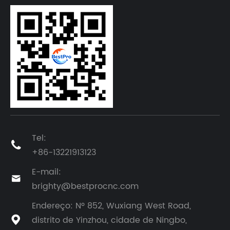
Tel:

+86-13221913123
E-mail:

brighty@bestprocnc.com
Endereço: Nº 852, Wuxiang West Road,
distrito de Yinzhou, cidade de Ningbo,
