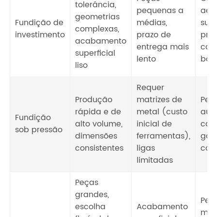
tolerância,
pequenas a
aero
geometrias
Fundição de
médias,
sup
complexas,
investimento
prazo de
prec
acabamento
entrega mais
car
superficial
lento
bom
liso
Requer
Produção
matrizes de
Peç
rápida e de
metal (custo
aut
Fundição
alto volume,
inicial de
car
sob pressão
dimensões
ferramentas),
gabi
consistentes
ligas
con
limitadas
Peças
grandes,
Peç
escolha
Acabamento
máq