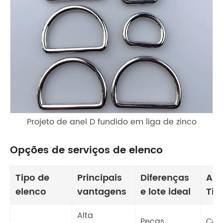
Projeto de anel D fundido em liga de zinco
Opções de serviços de elenco
Tipo de
Principais
Diferenças
Apl
elenco
vantagens
e lote ideal
Típ
Alta
Peças
Com