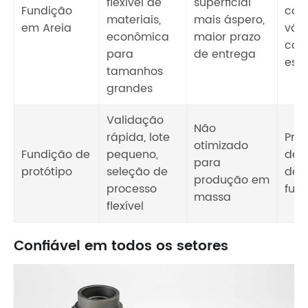
flexível de
superficial
Fundição
cor
materiais,
mais áspero,
em Areia
válv
econômica
maior prazo
com
para
de entrega
estr
tamanhos
grandes
Validação
Não
rápida, lote
Prot
otimizado
Fundição de
pequeno,
des
para
protótipo
seleção de
de t
produção em
processo
func
massa
flexível
Confiável em todos os setores