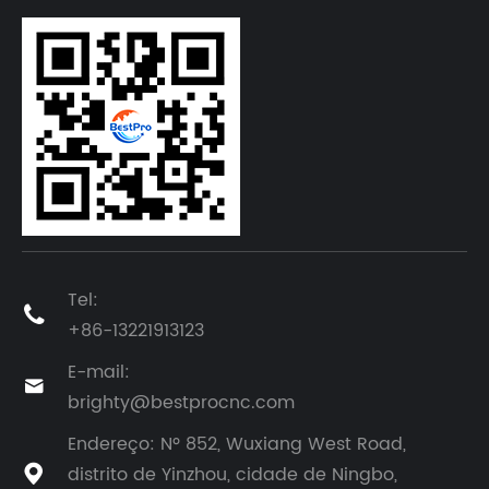
Tel:

+86-13221913123
E-mail:

brighty@bestprocnc.com
Endereço: Nº 852, Wuxiang West Road,
distrito de Yinzhou, cidade de Ningbo,
