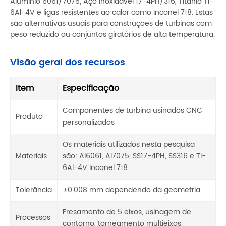
Alumínio 6061/7075, Aço Inoxidável 17-4PH/316, Titânio Ti-
6Al-4V e ligas resistentes ao calor como Inconel 718. Estas
são alternativas usuais para construções de turbinas com
peso reduzido ou conjuntos giratórios de alta temperatura.
Visão geral dos recursos
Item
Especificação
Componentes de turbina usinados CNC
Produto
personalizados
Os materiais utilizados nesta pesquisa
Materiais
são: Al6061, Al7075, SS17-4PH, SS316 e Ti-
6Al-4V Inconel 718.
Tolerância
±0,008 mm dependendo da geometria
Fresamento de 5 eixos, usinagem de
Processos
contorno, torneamento multieixos