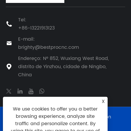
Tel:

+86-13221913123
E-mail:

brighty@bestprocnc.com
Endereço: Nº 852, Wuxiang West Road,
distrito de Yinzhou, cidade de Ningbo,

China
X
We use cookies to offer you a better
browsing experience, analyze site
Copyright © 2025 BestPro (Ningbo) Precision
Manufacturing Co., Ltd. Todos os direitos
traffic and personalize content. By
reservados.