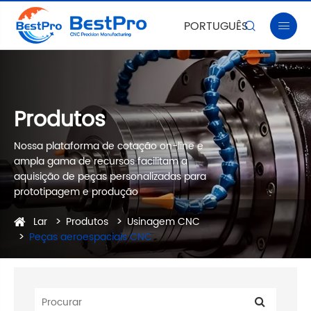
PORTUGUÊS


Produtos
Nossa plataforma de cotação on-line e
ampla gama de recursos facilitam a
aquisição de peças personalizadas para
prototipagem e produção
Lar
Produtos
Usinagem CNC
Peças aeroespaciais CNC